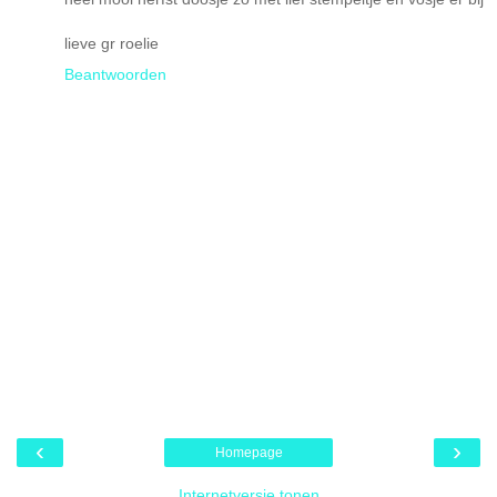
lieve gr roelie
Beantwoorden
‹
›
Homepage
Internetversie tonen