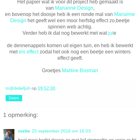
Het papier wat ik voor dit project heb gemaakt is
van
Marianne Design
,
en bovenop het doosje heb ik een ronde mal van
Marianne
Design
het geeft wel een mooi herfstig effect zo,beetje
spinnen web achtig.
Verder heb ik dat nog bewerkt met wat
jut
e
de dennenappels komen uit eigen tuin, en heb ik bewerkt
met
eis effect
zodat het ook nog een beetje een winters
effect geeft.
Groetjes
Martine Bosman
m@deliefjuh
op
09:52:00
Delen
1 opmerking:
roelie
25 september 2016 om 16:03
heel mooi herfst doosje zo met lief stempeltje en vosje er bij