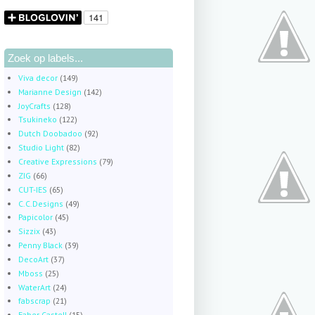
Zoek op labels...
Viva decor
(149)
Marianne Design
(142)
JoyCrafts
(128)
Tsukineko
(122)
Dutch Doobadoo
(92)
Studio Light
(82)
Creative Expressions
(79)
ZIG
(66)
CUT-IES
(65)
C.C.Designs
(49)
Papicolor
(45)
Sizzix
(43)
Penny Black
(39)
DecoArt
(37)
Mboss
(25)
WaterArt
(24)
fabscrap
(21)
Faber Castell
(15)