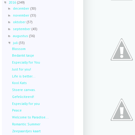
2016
(249)
▼
december
(30)
►
november
(33)
►
oktober
(37)
►
september
(43)
►
augustus
(36)
►
juli
(33)
▼
Blossom
Bedankt tasje
Especially for You
Just for you!
Life is better...
Kool Kats
Stoere canvas.
Gefeliciteerd!
Especially for you
Peace
Welcome to Paradise...
Romantic Summer
Zeepaardjes kaart