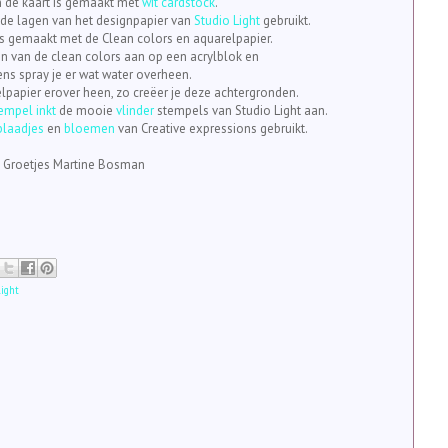
n de kaart is gemaakt met
wit cardstock
.
nde lagen van het designpapier van
Studio Light
gebruikt.
s gemaakt met de Clean colors en aquarelpapier.
en van de clean colors aan op een acrylblok en
ns spray je er wat water overheen.
elpapier erover heen, zo creëer je deze achtergronden.
empel inkt
de mooie
vlinder
stempels van Studio Light aan.
blaadjes
en
bloemen
van Creative expressions gebruikt.
Groetjes Martine Bosman
Light