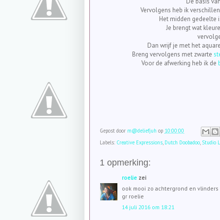
De basis va
Vervolgens heb ik verschille
Het midden gedeelte i
Je brengt wat kleur
vervolge
Dan wrijf je met het aquar
Breng vervolgens met zwarte
st
Voor de afwerking heb ik de
Gepost door
m@deliefjuh
op
10:00:00
Labels:
Creative Expressions
,
Dutch Doobadoo
,
Studio 
1 opmerking:
roelie
zei
ook mooi zo achtergrond en vlinders
gr roelie
14 juli 2016 om 18:21