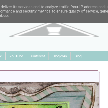
deliver its services and to analyze traffic. Your IP address and 
formance and security metrics to ensure quality of service, gen
abuse.
k
YouTube
Pinterest
Bloglovin
Blog