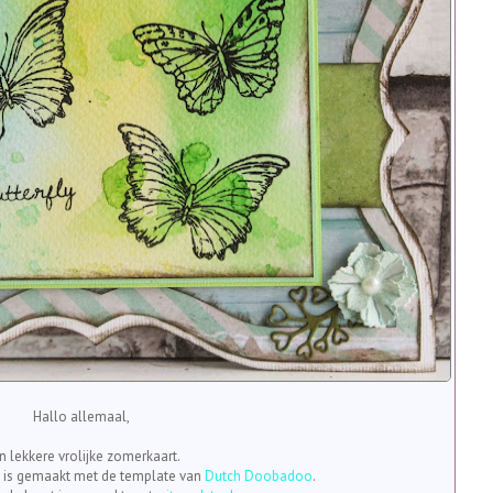
Hallo allemaal,
n lekkere vrolijke zomerkaart.
t is gemaakt met de template van
Dutch Doobadoo
.