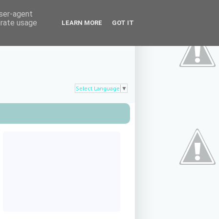
user-agent
erate usage
LEARN MORE
GOT IT
Select Language
▼