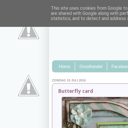
This site uses cookies from Google to 
are shared with Google along with per
statistics, and to detect and address 
Home
Groothandel
Faceboo
ZONDAG 10 JULI 2016
Butterfly card