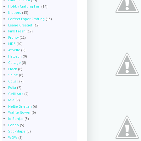
Hobby Crafting Fun
(14)
Kippers
(13)
Perfect Paper Crafting
(13)
Leane Creatief
(12)
Pink Fresh
(12)
Pronty
(11)
MDF
(10)
Atbelle
(9)
Halbach
(9)
Collage
(8)
Flock
(8)
Shine
(8)
Collall
(7)
Folia
(7)
Gelli Arts
(7)
JeJe
(7)
Nellie Snellen
(6)
Waffle flower
(6)
Jo Sonjas
(5)
Pébéo
(5)
Stickytape
(5)
WOW
(5)