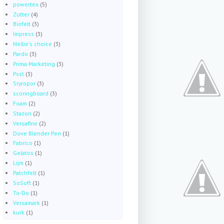
powertex
(5)
Zutter
(4)
Biofelt
(3)
Impress
(3)
Nellie's choice
(3)
Pardo
(3)
Prima Marketing
(3)
Psst
(3)
Sryropor
(3)
scoringboard
(3)
Foam
(2)
Stazon
(2)
Versafine
(2)
Dove Blender Pen
(1)
Fabrico
(1)
Gelatos
(1)
Lijm
(1)
Patchfelt
(1)
SoSoft
(1)
To-Do
(1)
Versamark
(1)
kurk
(1)