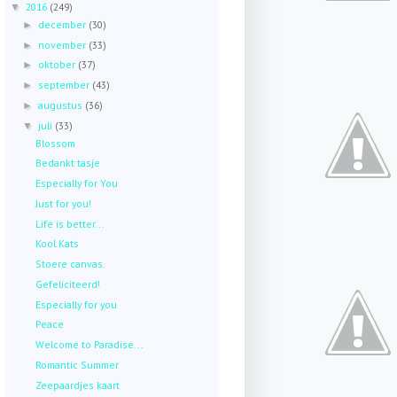
2016
(249)
▼
december
(30)
►
november
(33)
►
oktober
(37)
►
september
(43)
►
augustus
(36)
►
juli
(33)
▼
Blossom
Bedankt tasje
Especially for You
Just for you!
Life is better...
Kool Kats
Stoere canvas.
Gefeliciteerd!
Especially for you
Peace
Welcome to Paradise...
Romantic Summer
Zeepaardjes kaart