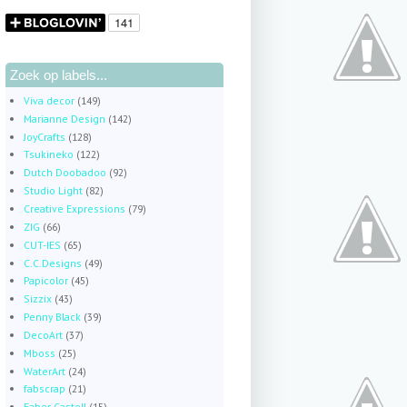
Zoek op labels...
Viva decor
(149)
Marianne Design
(142)
JoyCrafts
(128)
Tsukineko
(122)
Dutch Doobadoo
(92)
Studio Light
(82)
Creative Expressions
(79)
ZIG
(66)
CUT-IES
(65)
C.C.Designs
(49)
Papicolor
(45)
Sizzix
(43)
Penny Black
(39)
DecoArt
(37)
Mboss
(25)
WaterArt
(24)
fabscrap
(21)
Faber Castell
(15)