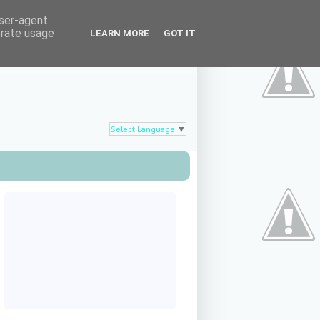
user-agent
erate usage
LEARN MORE
GOT IT
Select Language
▼