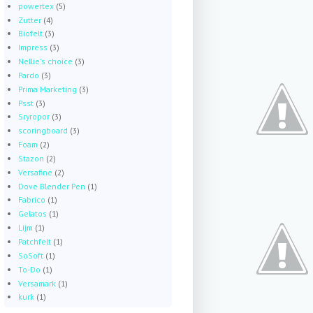
powertex
(5)
Zutter
(4)
Biofelt
(3)
Impress
(3)
Nellie's choice
(3)
Pardo
(3)
Prima Marketing
(3)
Psst
(3)
Sryropor
(3)
scoringboard
(3)
Foam
(2)
Stazon
(2)
Versafine
(2)
Dove Blender Pen
(1)
Fabrico
(1)
Gelatos
(1)
Lijm
(1)
Patchfelt
(1)
SoSoft
(1)
To-Do
(1)
Versamark
(1)
kurk
(1)