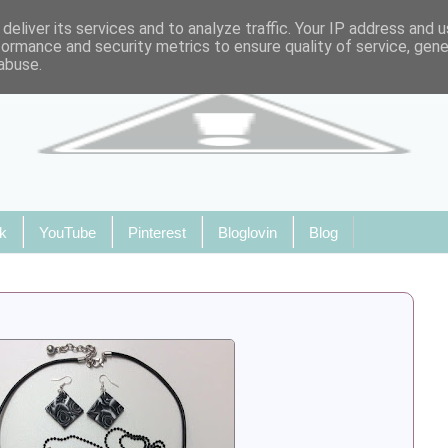
deliver its services and to analyze traffic. Your IP address and 
formance and security metrics to ensure quality of service, gen
abuse.
k
YouTube
Pinterest
Bloglovin
Blog