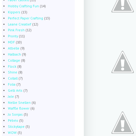
Hobby Crafting Fun
(14)
Kippers
(13)
Perfect Paper Crafting
(13)
Leane Creatief
(12)
Pink Fresh
(12)
Pronty
(11)
MDF
(10)
Atbelle
(9)
Halbach
(9)
Collage
(8)
Flock
(8)
Shine
(8)
Collall
(7)
Folia
(7)
Gelli Arts
(7)
JeJe
(7)
Nellie Snellen
(6)
Waffle flower
(6)
Jo Sonjas
(5)
Pébéo
(5)
Stickytape
(5)
WOW
(5)