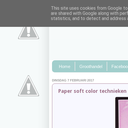
This site uses cookies from Google to 
are shared with Google along with per
statistics, and to detect and address 
Home
Groothandel
Faceboo
DINSDAG 7 FEBRUARI 2017
Paper soft color technieken