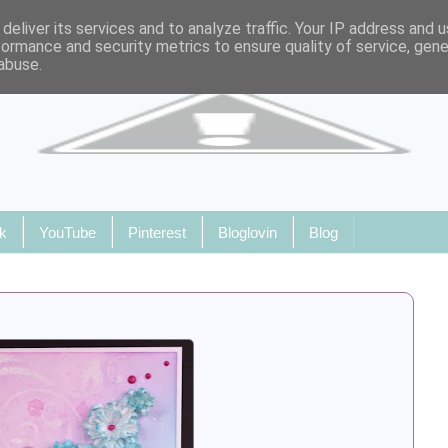
deliver its services and to analyze traffic. Your IP address and 
formance and security metrics to ensure quality of service, gen
abuse.
k
YouTube
Pinterest
Bloglovin
Blog