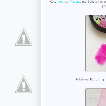
Color
Aqua
en
Magenta
met behulp van ee
ge
Ik heb wat PSC op mij