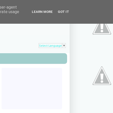
user-agent
erate usage
LEARN MORE
GOT IT
Select Language
▼