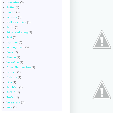
powertex
(5)
Zutter
(4)
Biofelt
(3)
Impress
(3)
Nellie's choice
(3)
Pardo
(3)
Prima Marketing
(3)
Psst
(3)
Sryropor
(3)
scoringboard
(3)
Foam
(2)
Stazon
(2)
Versafine
(2)
Dove Blender Pen
(1)
Fabrico
(1)
Gelatos
(1)
Lijm
(1)
Patchfelt
(1)
SoSoft
(1)
To-Do
(1)
Versamark
(1)
kurk
(1)