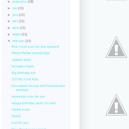
augustus
(18)
►
juli
(21)
►
juni
(22)
►
mei
(22)
►
april
(21)
►
maart
(21)
►
februari
(23)
▼
Pink Fresh Live for the moment
Mixed Media schilderijtje
cadeau tasje
Voorjaars kaart
Big Birthday set
CUT-IES Cool Kids
Decoratief doosje met fototransfer
medium!
emmertje voor de zee
Happy birthday cards for men
Steam punk
Family
Just for you