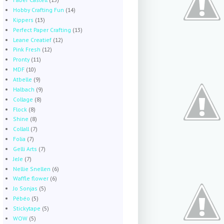
Hobby Crafting Fun
(14)
Kippers
(13)
Perfect Paper Crafting
(13)
Leane Creatief
(12)
Pink Fresh
(12)
Pronty
(11)
MDF
(10)
Atbelle
(9)
Halbach
(9)
Collage
(8)
Flock
(8)
Shine
(8)
Collall
(7)
Folia
(7)
Gelli Arts
(7)
JeJe
(7)
Nellie Snellen
(6)
Waffle flower
(6)
Jo Sonjas
(5)
Pébéo
(5)
Stickytape
(5)
WOW
(5)