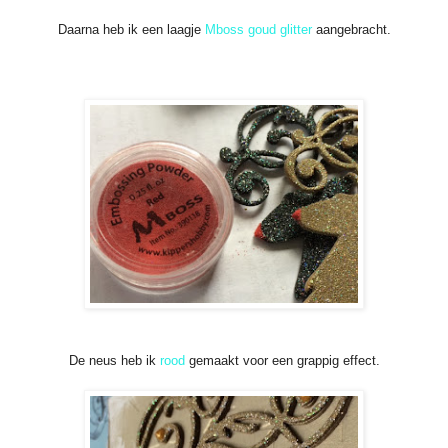
Daarna heb ik een laagje
Mboss goud glitter
aangebracht.
De neus heb ik
rood
gemaakt voor een grappig effect.