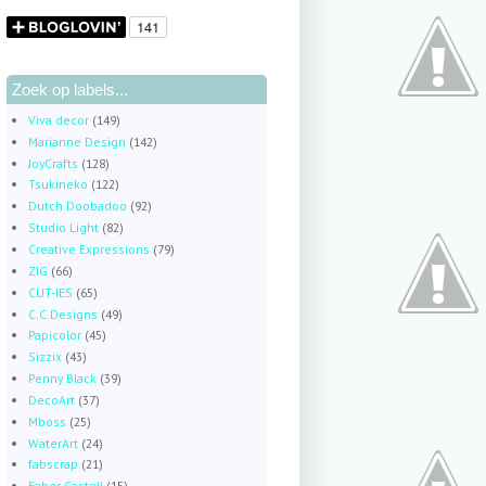
Zoek op labels...
Viva decor
(149)
Marianne Design
(142)
JoyCrafts
(128)
Tsukineko
(122)
Dutch Doobadoo
(92)
Studio Light
(82)
Creative Expressions
(79)
ZIG
(66)
CUT-IES
(65)
C.C.Designs
(49)
Papicolor
(45)
Sizzix
(43)
Penny Black
(39)
DecoArt
(37)
Mboss
(25)
WaterArt
(24)
fabscrap
(21)
Faber Castell
(15)