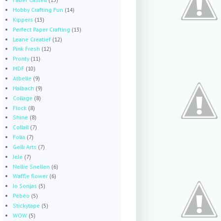
Hobby Crafting Fun
(14)
Kippers
(13)
Perfect Paper Crafting
(13)
Leane Creatief
(12)
Pink Fresh
(12)
Pronty
(11)
MDF
(10)
Atbelle
(9)
Halbach
(9)
Collage
(8)
Flock
(8)
Shine
(8)
Collall
(7)
Folia
(7)
Gelli Arts
(7)
JeJe
(7)
Nellie Snellen
(6)
Waffle flower
(6)
Jo Sonjas
(5)
Pébéo
(5)
Stickytape
(5)
WOW
(5)