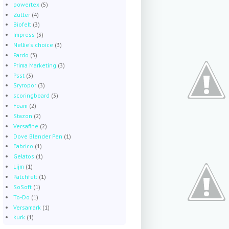
powertex
(5)
Zutter
(4)
Biofelt
(3)
Impress
(3)
Nellie's choice
(3)
Pardo
(3)
Prima Marketing
(3)
Psst
(3)
Sryropor
(3)
scoringboard
(3)
Foam
(2)
Stazon
(2)
Versafine
(2)
Dove Blender Pen
(1)
Fabrico
(1)
Gelatos
(1)
Lijm
(1)
Patchfelt
(1)
SoSoft
(1)
To-Do
(1)
Versamark
(1)
kurk
(1)