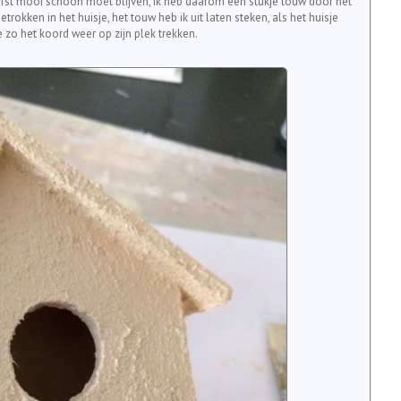
iefst mooi schoon moet blijven, ik heb daarom een stukje touw door het
rokken in het huisje, het touw heb ik uit laten steken, als het huisje
je zo het koord weer op zijn plek trekken.