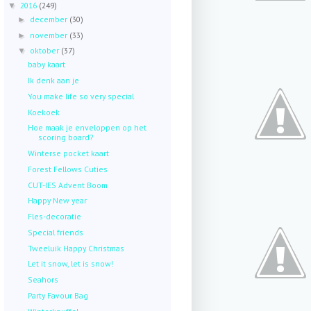
2016
(249)
▼
december
(30)
►
november
(33)
►
oktober
(37)
▼
baby kaart
Ik denk aan je
You make life so very special
Koekoek
Hoe maak je enveloppen op het
scoring board?
Winterse pocket kaart
Forest Fellows Cuties
CUT-IES Advent Boom
Happy New year
Fles-decoratie
Special friends
Tweeluik Happy Christmas
Let it snow, let is snow!
Seahors
Party Favour Bag