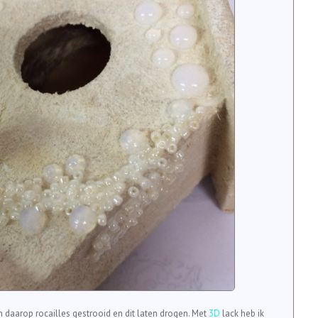
n daarop rocailles gestrooid en dit laten drogen. Met
3D
lack heb ik