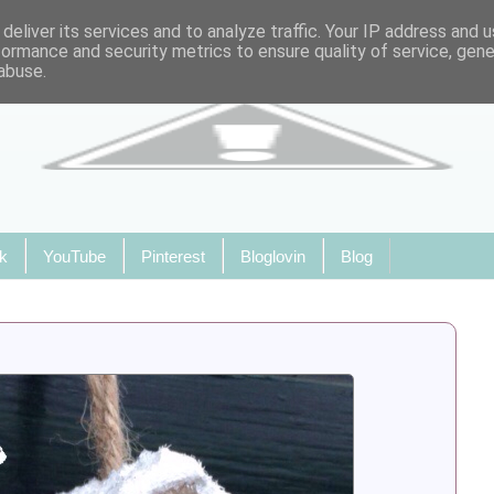
deliver its services and to analyze traffic. Your IP address and 
formance and security metrics to ensure quality of service, gen
abuse.
k
YouTube
Pinterest
Bloglovin
Blog