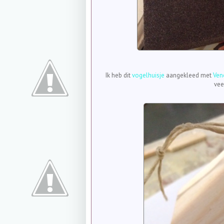
Ik heb dit
vogelhuisje
aangekleed met
Vene
vee