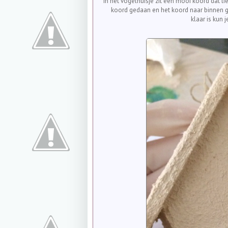
In het vogelhuisje zit een mooi koord dat l
koord gedaan en het koord naar binnen get
klaar is kun 