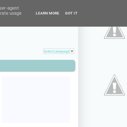
user-agent
erate usage
LEARN MORE
GOT IT
Select Language
▼