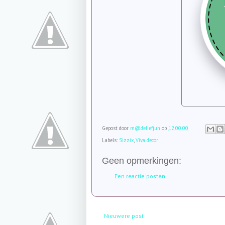
Gepost door
m@deliefjuh
op
12:00:00
Labels:
Sizzix
,
Viva decor
Geen opmerkingen:
Een reactie posten
Nieuwere post