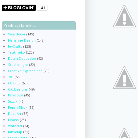
Zoek op labels...
Viva decor
(149)
Marianne Design
(142)
JoyCrafts
(128)
Tsukineko
(122)
Dutch Doobadoo
(92)
Studio Light
(82)
Creative Expressions
(79)
ZIG
(66)
CUT-IES
(65)
C.C.Designs
(49)
Papicolor
(45)
Sizzix
(43)
Penny Black
(39)
DecoArt
(37)
Mboss
(25)
WaterArt
(24)
fabscrap
(21)
Faber Castell
(15)