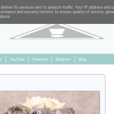
deliver its services and to analyze traffic. Your IP address and 
formance and security metrics to ensure quality of service, gen
abuse.
k
YouTube
Pinterest
Bloglovin
Blog