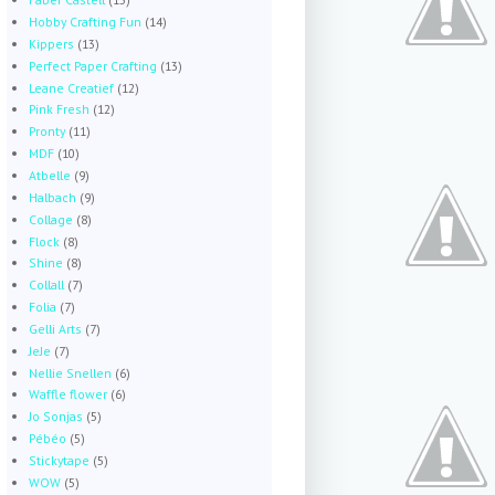
Hobby Crafting Fun
(14)
Kippers
(13)
Perfect Paper Crafting
(13)
Leane Creatief
(12)
Pink Fresh
(12)
Pronty
(11)
MDF
(10)
Atbelle
(9)
Halbach
(9)
Collage
(8)
Flock
(8)
Shine
(8)
Collall
(7)
Folia
(7)
Gelli Arts
(7)
JeJe
(7)
Nellie Snellen
(6)
Waffle flower
(6)
Jo Sonjas
(5)
Pébéo
(5)
Stickytape
(5)
WOW
(5)