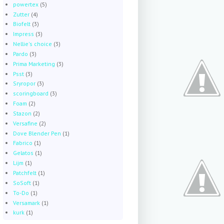
powertex
(5)
Zutter
(4)
Biofelt
(3)
Impress
(3)
Nellie's choice
(3)
Pardo
(3)
Prima Marketing
(3)
Psst
(3)
Sryropor
(3)
scoringboard
(3)
Foam
(2)
Stazon
(2)
Versafine
(2)
Dove Blender Pen
(1)
Fabrico
(1)
Gelatos
(1)
Lijm
(1)
Patchfelt
(1)
SoSoft
(1)
To-Do
(1)
Versamark
(1)
kurk
(1)