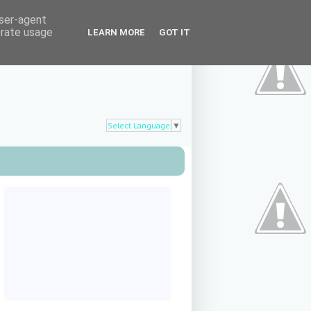
user-agent
erate usage
LEARN MORE
GOT IT
Select Language
▼