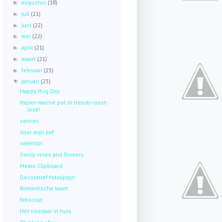
augustus
(18)
►
juli
(21)
►
juni
(22)
►
mei
(22)
►
april
(21)
►
maart
(21)
►
februari
(23)
►
januari
(23)
▼
Happy Hug Day
Papier-maché pot in trendy roest-
look!
servies
Voor mijn lief
valentijn
Swirly vines and flowers
Memo Clipboard
Decoratief fotolijstje!
Romantische kaart
fabscrap
Het voorjaar in huis.